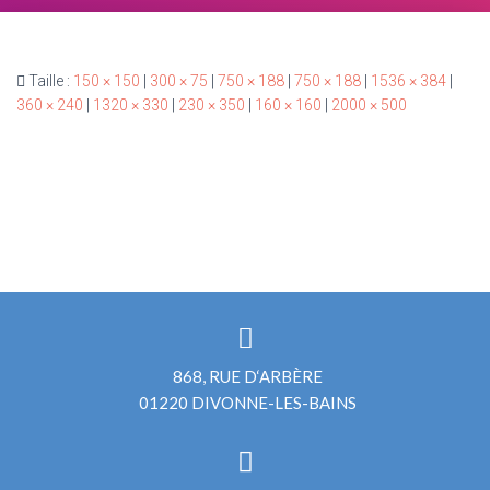
Taille :
150 × 150
|
300 × 75
|
750 × 188
|
750 × 188
|
1536 × 384
|
360 × 240
|
1320 × 330
|
230 × 350
|
160 × 160
|
2000 × 500
868, RUE D‘ARBÈRE
01220 DIVONNE-LES-BAINS