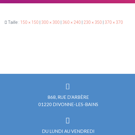
Taille :
150 × 150
|
300 × 300
|
360 × 240
|
230 × 350
|
370 × 370
868, RUE D‘ARBÈRE
01220 DIVONNE-LES-BAINS
DU LUNDI AU VENDREDI